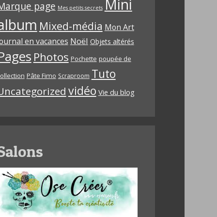
Mini
Marque page
Mes petits secrets
album
Mixed-média
Mon Art
Noël
journal en vacances
Objets altérés
Pages
Photos
Pochette
poupée de
Tuto
ollection
Pâte Fimo
Scraproom
vidéo
Uncategorized
Vie du blog
Salons