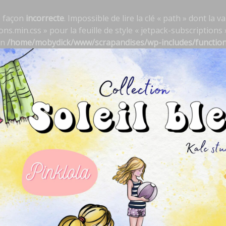
e façon
incorrecte
. Impossible de lire la clé « path » dont la
s.min.css » pour la feuille de style « jetpack-subscriptions »
in
/home/mobydick/www/scrapandises/wp-includes/functio