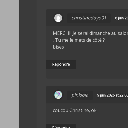
christinedoyo01
8 juin 2
MERCI !!!! Je serai dimanche au salon
. Tu me le mets de côté ?
bises
Répondre
pinklola
9 juin 2026 at 22:0
coucou Christine, ok
Répondre