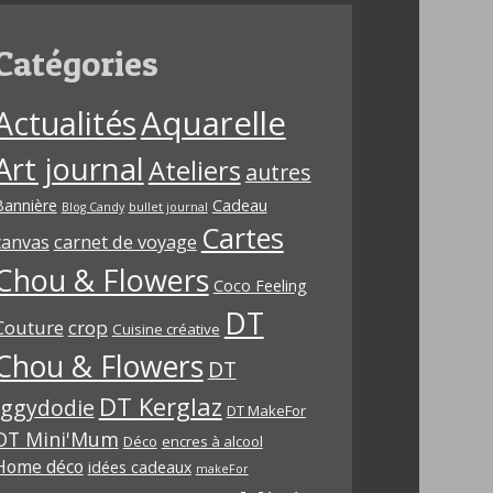
Catégories
Aquarelle
Actualités
Art journal
Ateliers
autres
Bannière
Cadeau
Blog Candy
bullet journal
Cartes
carnet de voyage
canvas
Chou & Flowers
Coco Feeling
DT
Couture
crop
Cuisine créative
Chou & Flowers
DT
DT Kerglaz
Iggydodie
DT MakeFor
DT Mini'Mum
Déco
encres à alcool
Home déco
idées cadeaux
makeFor