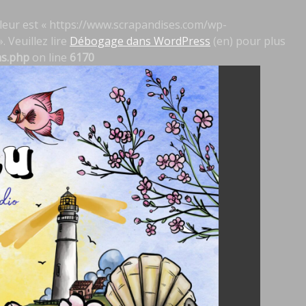
 valeur est « https://www.scrapandises.com/wp-
. Veuillez lire
Débogage dans WordPress
(en) pour plus
ns.php
on line
6170