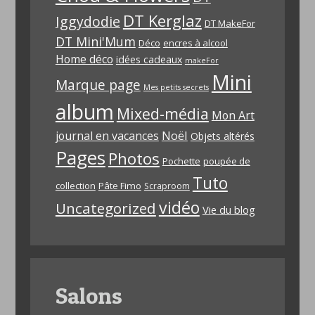
DT Kerglaz
Iggydodie
DT MakeFor
DT Mini'Mum
Déco
encres à alcool
Home déco
idées cadeaux
makeFor
Mini
Marque page
Mes petits secrets
album
Mixed-média
Mon Art
Noël
journal en vacances
Objets altérés
Pages
Photos
Pochette
poupée de
Tuto
collection
Pâte Fimo
Scraproom
vidéo
Uncategorized
Vie du blog
Salons