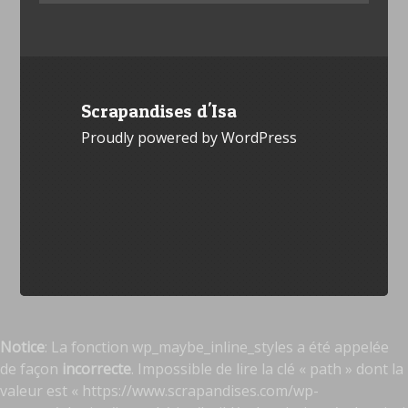
Scrapandises d'Isa
Proudly powered by WordPress
Notice
: La fonction wp_maybe_inline_styles a été appelée
de façon
incorrecte
. Impossible de lire la clé « path » dont la
valeur est « https://www.scrapandises.com/wp-