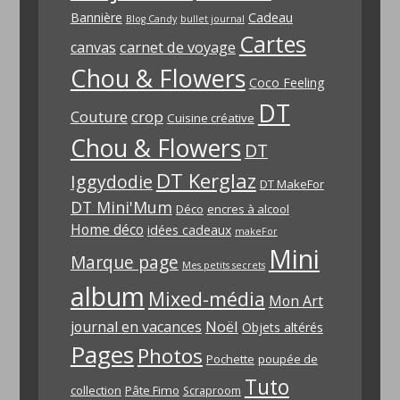
Bannière
Cadeau
Blog Candy
bullet journal
Cartes
carnet de voyage
canvas
Chou & Flowers
Coco Feeling
DT
Couture
crop
Cuisine créative
Chou & Flowers
DT
DT Kerglaz
Iggydodie
DT MakeFor
DT Mini'Mum
Déco
encres à alcool
Home déco
idées cadeaux
makeFor
Mini
Marque page
Mes petits secrets
album
Mixed-média
Mon Art
Noël
journal en vacances
Objets altérés
Pages
Photos
Pochette
poupée de
Tuto
collection
Pâte Fimo
Scraproom