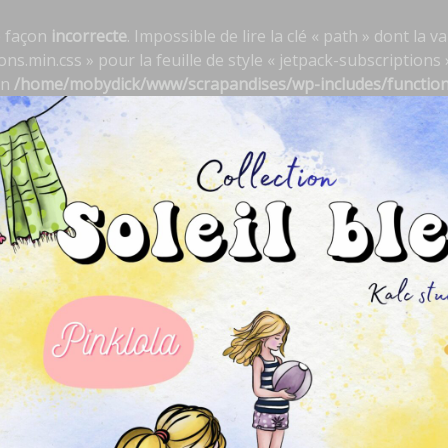
e façon
incorrecte
. Impossible de lire la clé « path » dont la
s.min.css » pour la feuille de style « jetpack-subscriptions »
in
/home/mobydick/www/scrapandises/wp-includes/functio