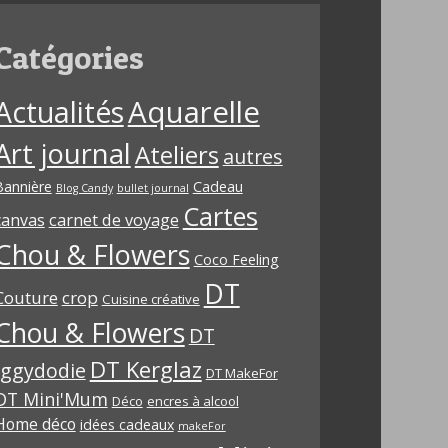
Catégories
Aquarelle
Actualités
Art journal
Ateliers
autres
Bannière
Cadeau
Blog Candy
bullet journal
Cartes
carnet de voyage
canvas
Chou & Flowers
Coco Feeling
DT
Couture
crop
Cuisine créative
Chou & Flowers
DT
DT Kerglaz
Iggydodie
DT MakeFor
DT Mini'Mum
Déco
encres à alcool
Home déco
idées cadeaux
makeFor