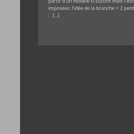
partir d’un modèle si succint mais c’est
imposées: l’idée de la branche + 2 petite
: […]