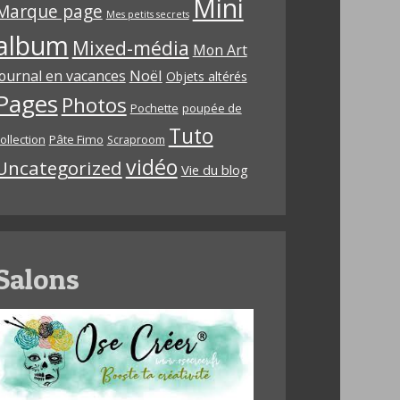
Mini
Marque page
Mes petits secrets
album
Mixed-média
Mon Art
Noël
journal en vacances
Objets altérés
Pages
Photos
Pochette
poupée de
Tuto
ollection
Pâte Fimo
Scraproom
vidéo
Uncategorized
Vie du blog
Salons