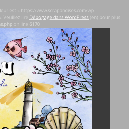
 valeur est « https://www.scrapandises.com/wp-
. Veuillez lire
Débogage dans WordPress
(en) pour plus
ns.php
on line
6170