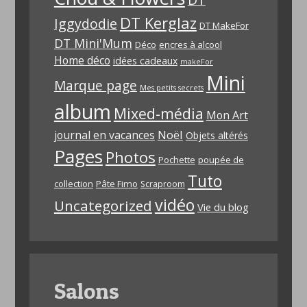
DT Kerglaz
Iggydodie
DT MakeFor
DT Mini'Mum
Déco
encres à alcool
Home déco
idées cadeaux
makeFor
Mini
Marque page
Mes petits secrets
album
Mixed-média
Mon Art
Noël
journal en vacances
Objets altérés
Pages
Photos
Pochette
poupée de
Tuto
collection
Pâte Fimo
Scraproom
vidéo
Uncategorized
Vie du blog
Salons