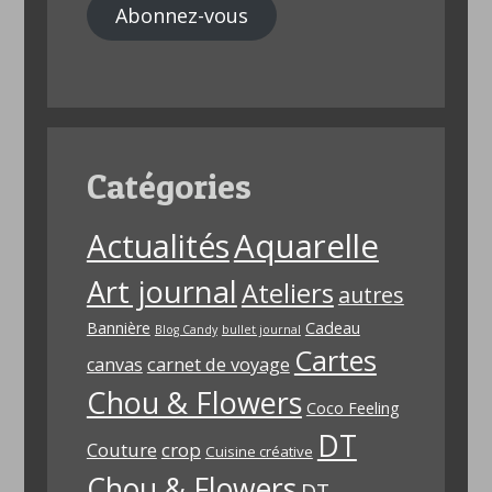
Abonnez-vous
Catégories
Aquarelle
Actualités
Art journal
Ateliers
autres
Bannière
Cadeau
Blog Candy
bullet journal
Cartes
carnet de voyage
canvas
Chou & Flowers
Coco Feeling
DT
Couture
crop
Cuisine créative
Chou & Flowers
DT