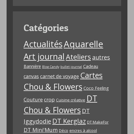
Catégories
Aquarelle
Actualités
Art journal
Ateliers
autres
Bannière
Cadeau
Blog Candy
bullet journal
Cartes
carnet de voyage
canvas
Chou & Flowers
Coco Feeling
DT
Couture
crop
Cuisine créative
Chou & Flowers
DT
DT Kerglaz
Iggydodie
DT MakeFor
DT Mini'Mum
Déco
encres à alcool