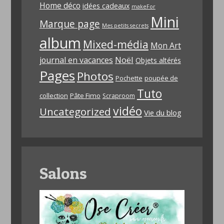
Home déco
idées cadeaux
makeFor
Mini
Marque page
Mes petits secrets
album
Mixed-média
Mon Art
Noël
journal en vacances
Objets altérés
Pages
Photos
Pochette
poupée de
Tuto
collection
Pâte Fimo
Scraproom
vidéo
Uncategorized
Vie du blog
Salons