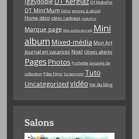
DT Kerglaz
Iggydodie
DT MakeFor
DT Mini'Mum
Déco
encres à alcool
Home déco
idées cadeaux
makeFor
Mini
Marque page
Mes petits secrets
album
Mixed-média
Mon Art
Noël
journal en vacances
Objets altérés
Pages
Photos
Pochette
poupée de
Tuto
collection
Pâte Fimo
Scraproom
vidéo
Uncategorized
Vie du blog
Salons