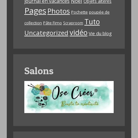
Noël
journal en vacances
Objets altérés
Pages
Photos
Pochette
poupée de
Tuto
collection
Pâte Fimo
Scraproom
vidéo
Uncategorized
Vie du blog
Salons