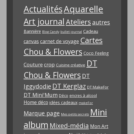
Aquarelle
Actualités
Art journal
Ateliers
autres
Bannière
Cadeau
Blog Candy
bullet journal
Cartes
carnet de voyage
canvas
Chou & Flowers
Coco Feeling
DT
Couture
crop
Cuisine créative
Chou & Flowers
DT
DT Kerglaz
Iggydodie
DT MakeFor
DT Mini'Mum
Déco
encres à alcool
Home déco
idées cadeaux
makeFor
Mini
Marque page
Mes petits secrets
album
Mixed-média
Mon Art