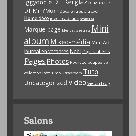
DT Kerglaz
Iggydodie
DT MakeFor
DT Mini'Mum
Déco
encres à alcool
Home déco
idées cadeaux
makeFor
Mini
Marque page
Mes petits secrets
album
Mixed-média
Mon Art
Noël
journal en vacances
Objets altérés
Pages
Photos
Pochette
poupée de
Tuto
collection
Pâte Fimo
Scraproom
vidéo
Uncategorized
Vie du blog
Salons