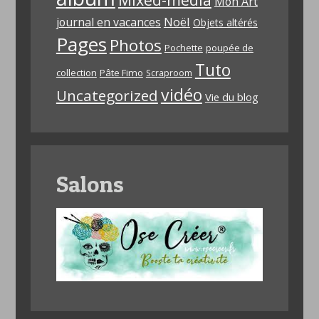
Mon Art
Noël
journal en vacances
Objets altérés
Pages
Photos
Pochette
poupée de
Tuto
collection
Pâte Fimo
Scraproom
vidéo
Uncategorized
Vie du blog
Salons