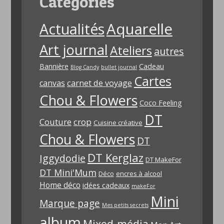
Catégories
Aquarelle
Actualités
Art journal
Ateliers
autres
Bannière
Cadeau
Blog Candy
bullet journal
Cartes
carnet de voyage
canvas
Chou & Flowers
Coco Feeling
DT
Couture
crop
Cuisine créative
Chou & Flowers
DT
DT Kerglaz
Iggydodie
DT MakeFor
DT Mini'Mum
Déco
encres à alcool
Home déco
idées cadeaux
makeFor
Mini
Marque page
Mes petits secrets
album
Mixed-média