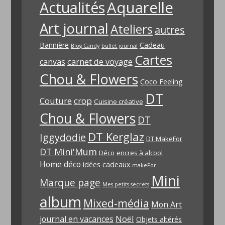
Aquarelle
Actualités
Art journal
Ateliers
autres
Bannière
Cadeau
Blog Candy
bullet journal
Cartes
carnet de voyage
canvas
Chou & Flowers
Coco Feeling
DT
Couture
crop
Cuisine créative
Chou & Flowers
DT
DT Kerglaz
Iggydodie
DT MakeFor
DT Mini'Mum
Déco
encres à alcool
Home déco
idées cadeaux
makeFor
Mini
Marque page
Mes petits secrets
album
Mixed-média
Mon Art
Noël
journal en vacances
Objets altérés