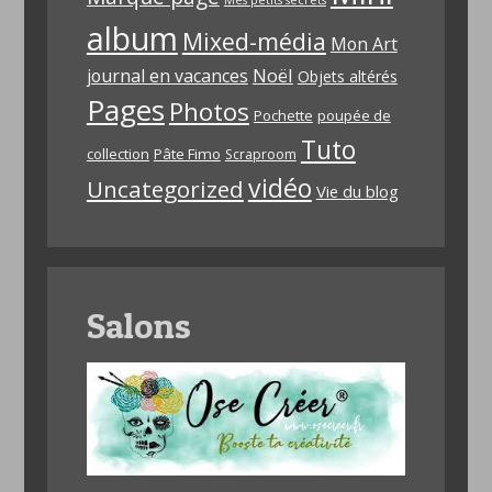
Mes petits secrets
album
Mixed-média
Mon Art
Noël
journal en vacances
Objets altérés
Pages
Photos
Pochette
poupée de
Tuto
collection
Pâte Fimo
Scraproom
vidéo
Uncategorized
Vie du blog
Salons