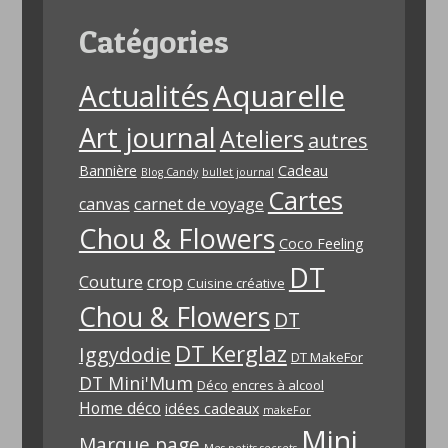
Catégories
Aquarelle
Actualités
Art journal
Ateliers
autres
Bannière
Cadeau
Blog Candy
bullet journal
Cartes
carnet de voyage
canvas
Chou & Flowers
Coco Feeling
DT
Couture
crop
Cuisine créative
Chou & Flowers
DT
DT Kerglaz
Iggydodie
DT MakeFor
DT Mini'Mum
Déco
encres à alcool
Home déco
idées cadeaux
makeFor
Mini
Marque page