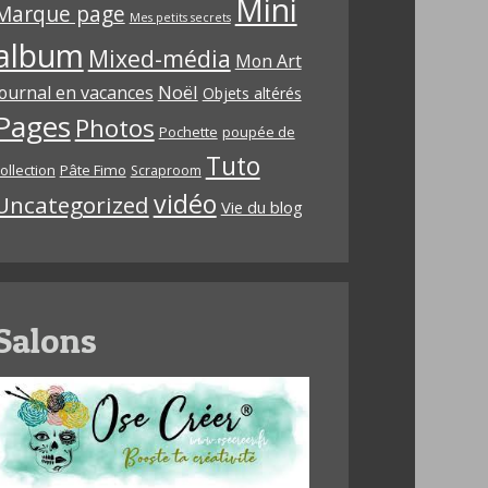
Mini
Marque page
Mes petits secrets
album
Mixed-média
Mon Art
Noël
journal en vacances
Objets altérés
Pages
Photos
Pochette
poupée de
Tuto
ollection
Pâte Fimo
Scraproom
vidéo
Uncategorized
Vie du blog
Salons