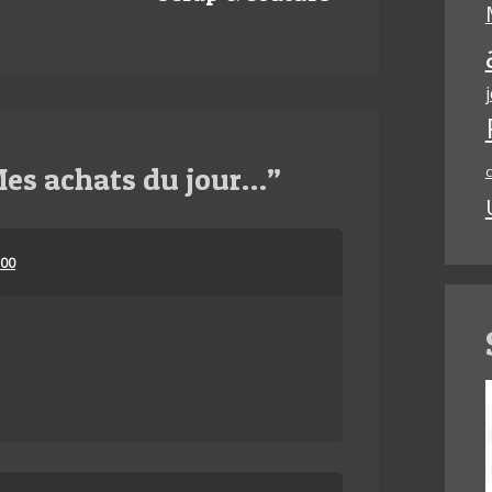
es achats du jour…
”
c
:00