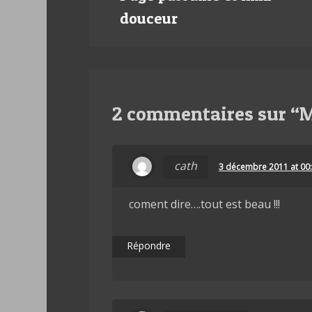
navigation
douceur
2 commentaires sur “
M
cath
3 décembre 2011 at 00
coment dire….tout est beau !!!
Répondre