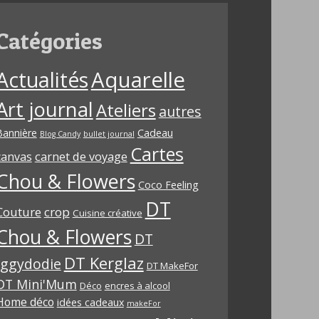
Catégories
Aquarelle
Actualités
Art journal
Ateliers
autres
Bannière
Cadeau
Blog Candy
bullet journal
Cartes
carnet de voyage
canvas
Chou & Flowers
Coco Feeling
DT
Couture
crop
Cuisine créative
Chou & Flowers
DT
DT Kerglaz
Iggydodie
DT MakeFor
DT Mini'Mum
Déco
encres à alcool
Home déco
idées cadeaux
makeFor