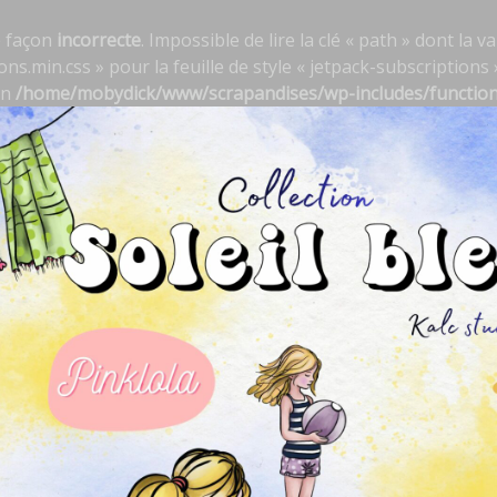
e façon
incorrecte
. Impossible de lire la clé « path » dont la
s.min.css » pour la feuille de style « jetpack-subscriptions »
in
/home/mobydick/www/scrapandises/wp-includes/functio