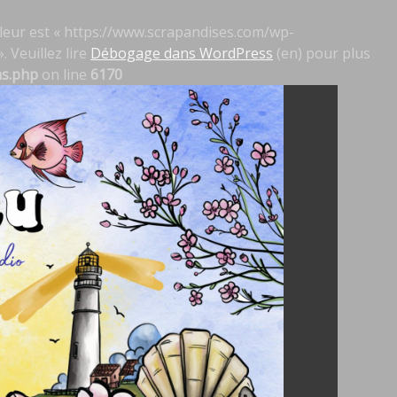
 valeur est « https://www.scrapandises.com/wp-
. Veuillez lire
Débogage dans WordPress
(en) pour plus
ns.php
on line
6170