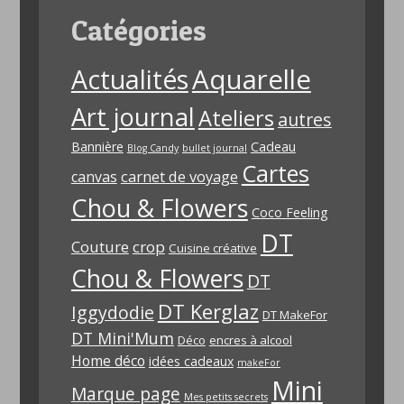
Catégories
Aquarelle
Actualités
Art journal
Ateliers
autres
Bannière
Cadeau
Blog Candy
bullet journal
Cartes
carnet de voyage
canvas
Chou & Flowers
Coco Feeling
DT
Couture
crop
Cuisine créative
Chou & Flowers
DT
DT Kerglaz
Iggydodie
DT MakeFor
DT Mini'Mum
Déco
encres à alcool
Home déco
idées cadeaux
makeFor
Mini
Marque page
Mes petits secrets