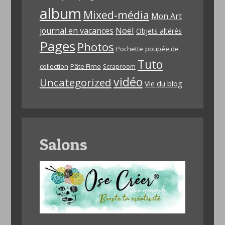
album
Mixed-média
Mon Art
Noël
journal en vacances
Objets altérés
Pages
Photos
Pochette
poupée de
Tuto
collection
Pâte Fimo
Scraproom
vidéo
Uncategorized
Vie du blog
Salons