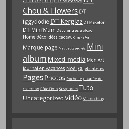
Couture
crop
Cuisine créative
Chou & Flowers
DT
DT Kerglaz
Iggydodie
DT MakeFor
DT Mini'Mum
Déco
encres à alcool
Home déco
idées cadeaux
makeFor
Mini
Marque page
Mes petits secrets
album
Mixed-média
Mon Art
Noël
journal en vacances
Objets altérés
Pages
Photos
Pochette
poupée de
Tuto
collection
Pâte Fimo
Scraproom
vidéo
Uncategorized
Vie du blog