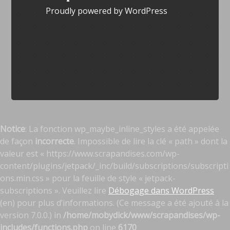
Proudly powered by WordPress
Notice
: La fonction wp_maybe_inline_styles a été appelée
de façon
incorrecte
. Impossible de lire la clé « path » dont la
valeur est « https://www.scrapandises.com/wp-
content/plugins/jetpack/_inc/build/subscriptions/subscripti
ons.min.css » pour la feuille de style « jetpack-
subscriptions ». Veuillez lire
Débogage dans WordPress
(en) pour plus d’informations. (Ce message a été ajouté à la
version 7.0.0.) in
/home/mobydick/www/scrapandises/wp-
includes/functions.php
on line
6170