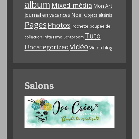
album
Mixed-média
Mon Art
Noël
journal en vacances
Objets altérés
Pages
Photos
Pochette
poupée de
Tuto
collection
Pâte Fimo
Scraproom
vidéo
Uncategorized
Vie du blog
Salons