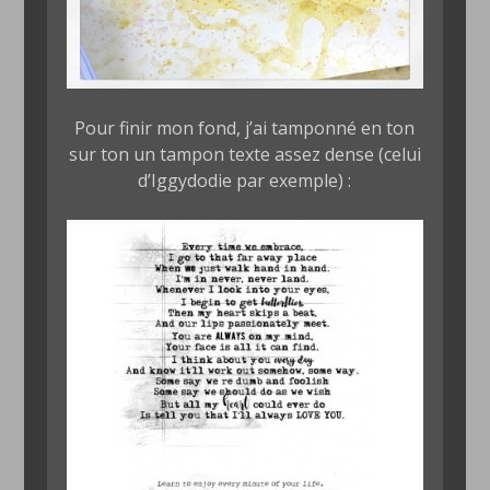
Pour finir mon fond, j’ai tamponné en ton
sur ton un tampon texte assez dense (celui
d’Iggydodie par exemple) :