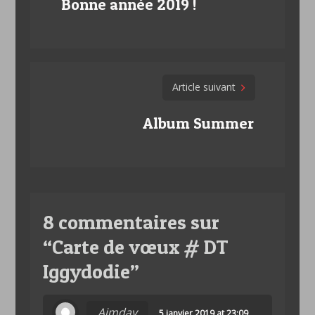
navigation
Bonne année 2019 !
Article suivant
Album Summer
8 commentaires sur
“
Carte de vœux # DT
Iggydodie
”
Aimday
5 janvier 2019 at 23:09