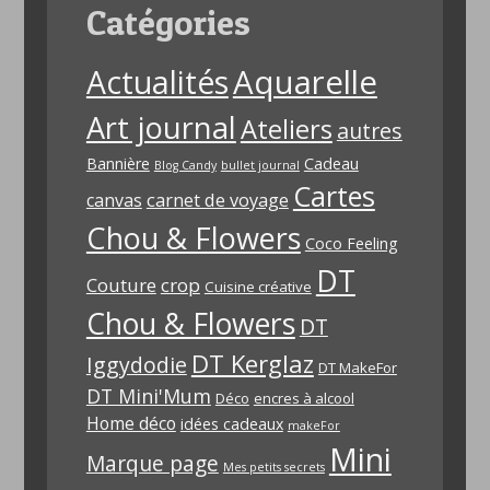
Catégories
Aquarelle
Actualités
Art journal
Ateliers
autres
Bannière
Cadeau
Blog Candy
bullet journal
Cartes
carnet de voyage
canvas
Chou & Flowers
Coco Feeling
DT
Couture
crop
Cuisine créative
Chou & Flowers
DT
DT Kerglaz
Iggydodie
DT MakeFor
DT Mini'Mum
Déco
encres à alcool
Home déco
idées cadeaux
makeFor
Mini
Marque page
Mes petits secrets