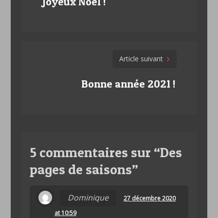
navigation
Joyeux Noël !
Article suivant
Bonne année 2021 !
5 commentaires sur “
Des
pages de saisons
”
Dominique
27 décembre 2020
at 10:59