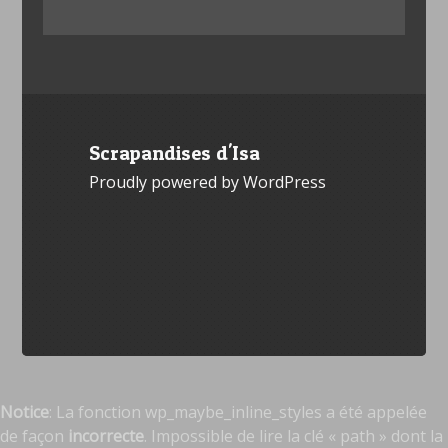
Scrapandises d'Isa
Proudly powered by WordPress
Notice
: La fonction wp_maybe_inline_styles a été appelée
de façon
incorrecte
. Impossible de lire la clé « path » dont la