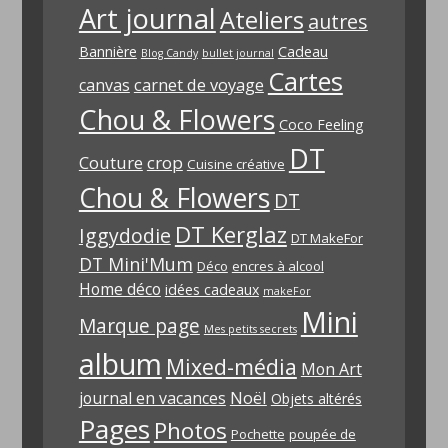
Art journal
Ateliers
autres
Bannière
Cadeau
Blog Candy
bullet journal
Cartes
carnet de voyage
canvas
Chou & Flowers
Coco Feeling
DT
Couture
crop
Cuisine créative
Chou & Flowers
DT
DT Kerglaz
Iggydodie
DT MakeFor
DT Mini'Mum
Déco
encres à alcool
Home déco
idées cadeaux
makeFor
Mini
Marque page
Mes petits secrets
album
Mixed-média
Mon Art
Noël
journal en vacances
Objets altérés
Pages
Photos
Pochette
poupée de