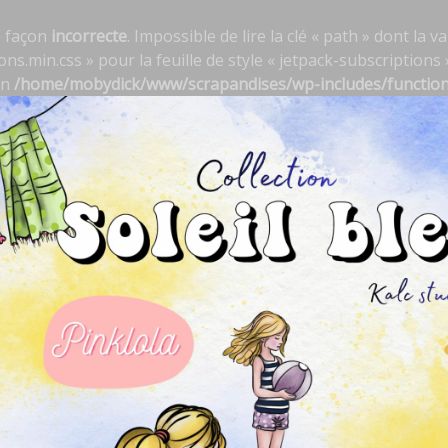
e façon
incorrecte
. Impossible de lire la clé « path » dont la
s.min.css » pour la feuille de style « jetpack-subscriptions »
in
/home/mobydick/www/scrapandises/wp-includes/functio