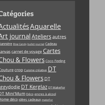
Catégories
Aquarelle
Actualités
Art journal
Ateliers
autres
Bannière
Cadeau
Blog Candy
bullet journal
Cartes
carnet de voyage
canvas
Chou & Flowers
Coco Feeling
DT
Couture
crop
Cuisine créative
Chou & Flowers
DT
DT Kerglaz
Iggydodie
DT MakeFor
DT Mini'Mum
Déco
encres à alcool
Home déco
idées cadeaux
makeFor