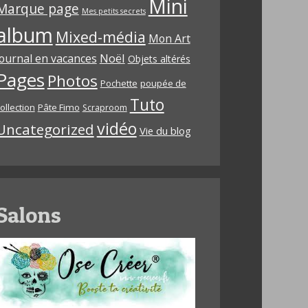
Mini
Marque page
Mes petits secrets
album
Mixed-média
Mon Art
Noël
journal en vacances
Objets altérés
Pages
Photos
Pochette
poupée de
Tuto
ollection
Pâte Fimo
Scraproom
vidéo
Uncategorized
Vie du blog
Salons