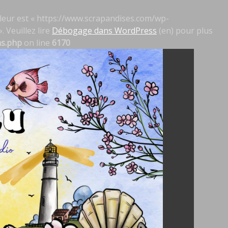
 valeur est « https://www.scrapandises.com/wp-
. Veuillez lire
Débogage dans WordPress
(en) pour plus
ns.php
on line
6170