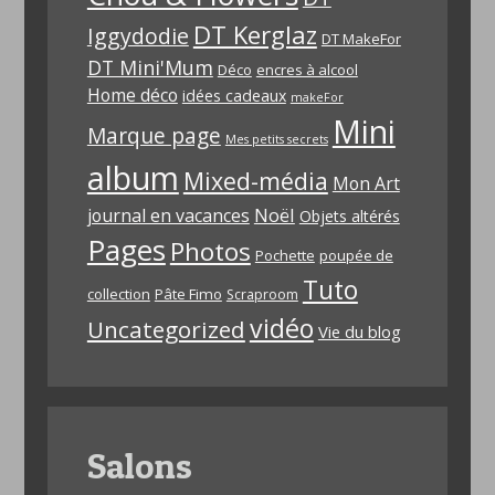
DT Kerglaz
Iggydodie
DT MakeFor
DT Mini'Mum
Déco
encres à alcool
Home déco
idées cadeaux
makeFor
Mini
Marque page
Mes petits secrets
album
Mixed-média
Mon Art
Noël
journal en vacances
Objets altérés
Pages
Photos
Pochette
poupée de
Tuto
collection
Pâte Fimo
Scraproom
vidéo
Uncategorized
Vie du blog
Salons